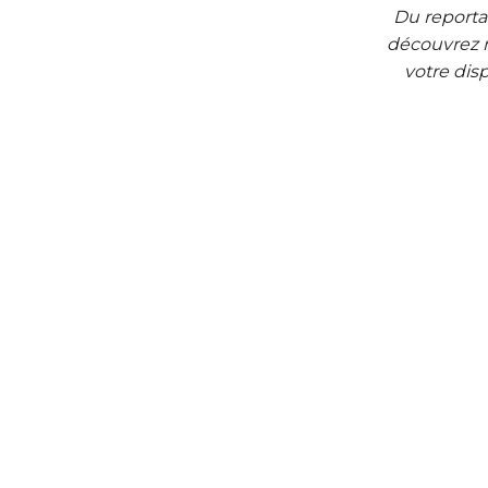
Du reporta
découvrez m
votre dis
Reportage-entreprise
Entreprises | Collectivités |
Compétences | Valorisation