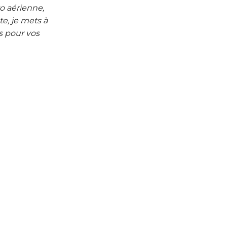
o aérienne,
e, je mets à
s pour vos
Aérien
Drone | Hélicoptère | ULM