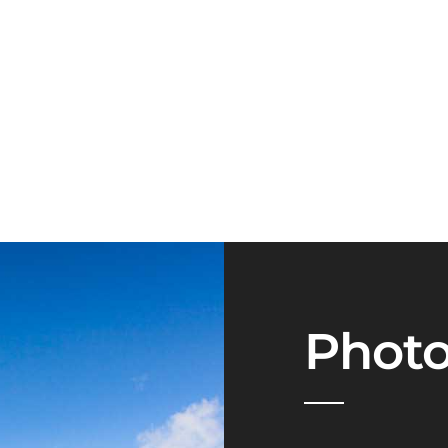
Evénement | Concert | Spectacle |
Entreprise
Phot